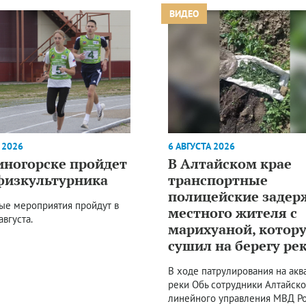
ВИДЕО
 2026
6 АВГУСТА 2026
иногорске пройдет
В Алтайском крае
физкультурника
транспортные
полицейские задер
ые мероприятия пройдут в
местного жителя с
августа.
марихуаной, котор
сушил на берегу ре
В ходе патрулирования на акв
реки Обь сотрудники Алтайско
линейного управления МВД Р