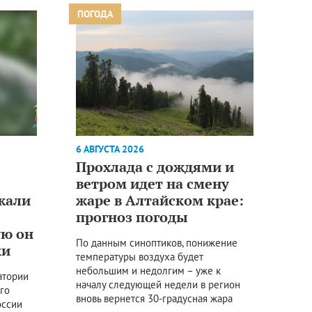
ПОГОДА
6 АВГУСТА 2026
Прохлада с дождями и
ветром идет на смену
жали
жаре в Алтайском крае:
прогноз погоды
ую он
По данным синоптиков, понижение
ки
температуры воздуха будет
небольшим и недолгим – уже к
атории
началу следующей недели в регион
го
вновь вернется 30-градусная жара
оссии