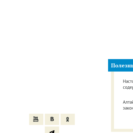
Полезн
Наст
соде
Алта
зако