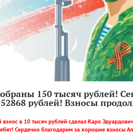
собраны 150 тысяч рублей! Сег
152868 рублей! Взносы продол
 взнос в 10 тысяч рублей сделал Каро Эдуардович
ебят! Сердечно благодарим за хорошие взносы Ал