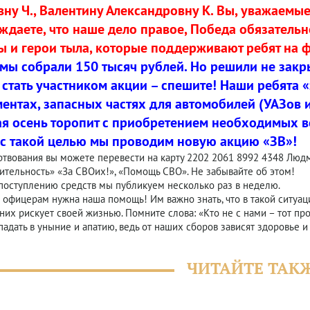
вну Ч., Валентину Александровну К. Вы, уважаемы
ждаете, что наше дело правое, Победа обязательно
ы и герои тыла, которые поддерживают ребят на 
 мы собрали 150 тысяч рублей. Но решили не закры
 стать участником акции – спешите! Наши ребята 
ентах, запасных частях для автомобилей (УАЗов и
я осень торопит с приобретением необходимых ве
с такой целью мы проводим новую акцию «ЗВ»!
твования вы можете перевести на карту 2202 2061 8992 4348 Людм
ительность» «За СВОих!», «Помощь СВО». Не забывайте об этом!
поступлению средств мы публикуем несколько раз в неделю.
 офицерам нужна наша помощь! Им важно знать, что в такой ситуаци
них рискует своей жизнью. Помните слова: «Кто не с нами – тот про
падать в уныние и апатию, ведь от наших сборов зависят здоровье 
ЧИТАЙТЕ ТАК