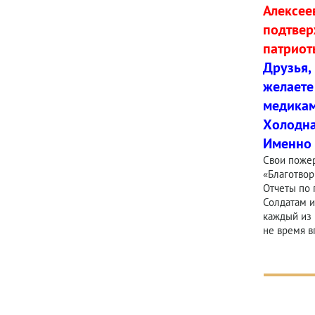
Алексее
подтвер
патриот
Друзья,
желаете
медикам
Холодна
Именно 
Свои пожер
«Благотвор
Отчеты по 
Солдатам и
каждый из 
не время в