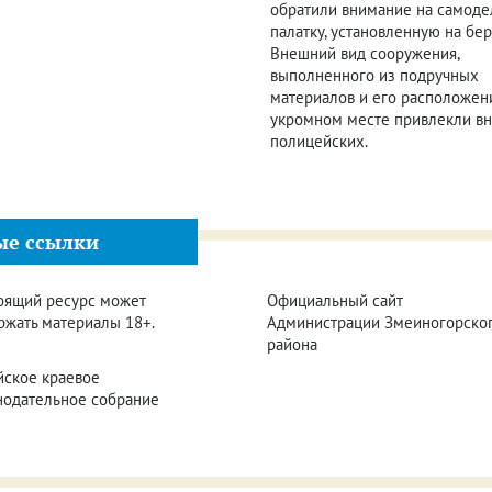
обратили внимание на самод
палатку, установленную на бер
Внешний вид сооружения,
выполненного из подручных
материалов и его расположен
укромном месте привлекли в
полицейских.
ые ссылки
оящий ресурс может
Официальный сайт
ржать материалы 18+.
Администрации Змеиногорско
района
йское краевое
нодательное собрание