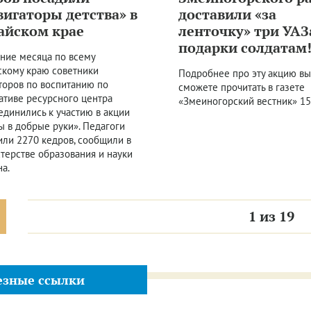
вигаторы детства» в
доставили «за
айском крае
ленточку» три УАЗ
подарки солдатам
ение месяца по всему
скому краю советники
Подробнее про эту акцию вы
торов по воспитанию по
сможете прочитать в газете
ативе ресурсного центра
«Змеиногорский вестник» 15
единились к участию в акции
ы в добрые руки». Педагоги
или 2270 кедров, сообщили в
терстве образования и науки
на.
1
из
19
езные ссылки