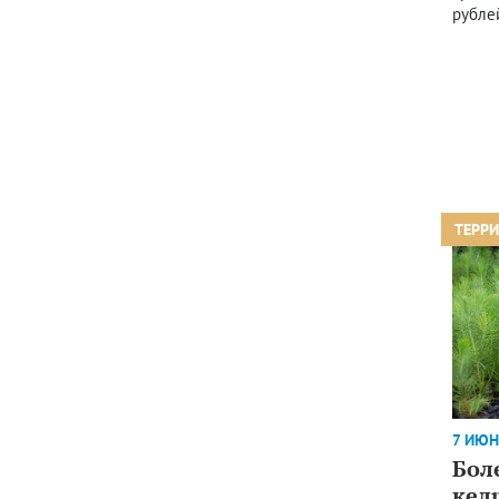
рубле
ТЕРР
7 ИЮН
Бол
кед