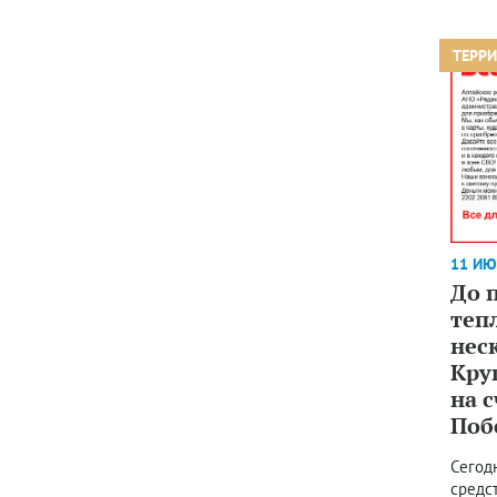
ТЕРР
11 ИЮ
До 
теп
нес
Кру
на с
Поб
Сегод
средс