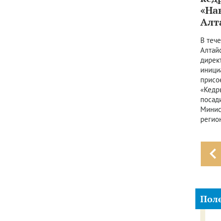
«На
Алт
В теч
Алтай
дирек
иници
присо
«Кедр
посад
Минис
регио
Пол