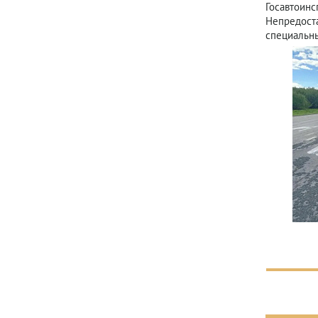
Госавтоинс
Непредоста
специальн