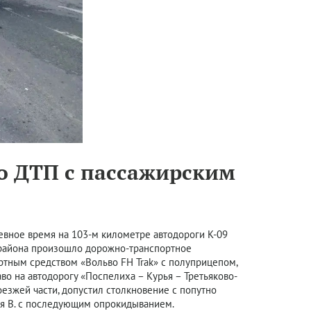
о ДТП с пассажирским
евное время на 103-м километре автодороги К-09
о района произошло дорожно-транспортное
ортным средством «Вольво FH Trak» с полуприцепом,
во на автодорогу «Поспелиха – Курья – Третьяково-
оезжей части, допустил столкновение с попутно
я В. с последующим опрокидыванием.