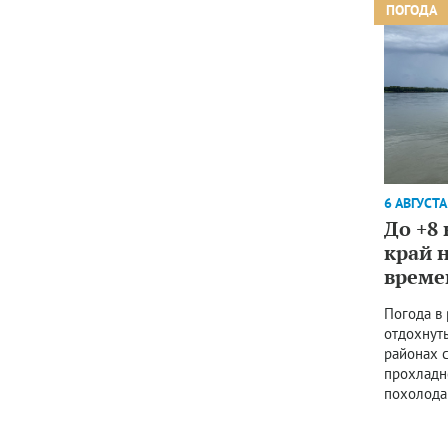
ПОГОДА
6 АВГУСТА
До +8
край 
време
Погода в
отдохнуть
районах с
прохладн
похолода