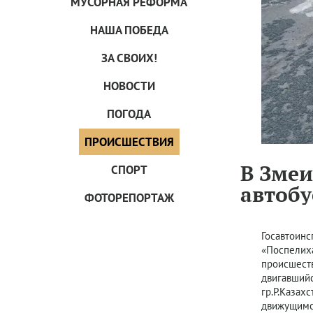
МУСОРНАЯ РЕФОРМА
НАША ПОБЕДА
ЗА СВОИХ!
НОВОСТИ
ПОГОДА
ПРОИCШЕСТВИЯ
В Зме
СПОРТ
автоб
ФОТОРЕПОРТАЖ
Госавтоинс
«Поспелиха
происшеств
двигавшийс
гр.Р.Казах
движущимс