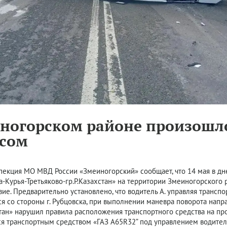
иногорском районе произошл
усом
пекция МО МВД России «Змеиногорский» сообщает, что 14 мая в дн
-Курья-Третьяково-гр.Р.Казахстан» на территории Змеиногорског
ие. Предварительно установлено, что водитель А. управляя трансп
я со стороны г. Рубцовска, при выполнении маневра поворота напра
стан» нарушил правила расположения транспортного средства на пр
я транспортным средством «ГАЗ А65R32” под управлением водител