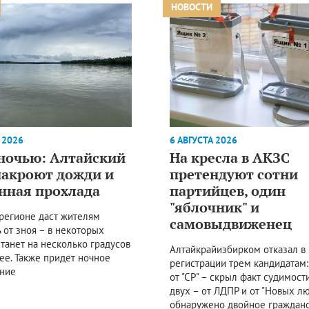
НОВОСТИ
 2026
6 АВГУСТА 2026
 ночью: Алтайский
На кресла в АКЗС
накроют дожди и
претендуют сотни
нная прохлада
партийцев, один
"яблочник" и
 регионе даст жителям
самовыдвиженец
 от зноя – в некоторых
танет на несколько градусов
Алтайкрайизбирком отказал в
ее. Также придет ночное
регистрации трем кандидатам:
ние
от "СР" – скрыл факт судимости
двух – от ЛДПР и от "Новых л
обнаружено двойное граждан