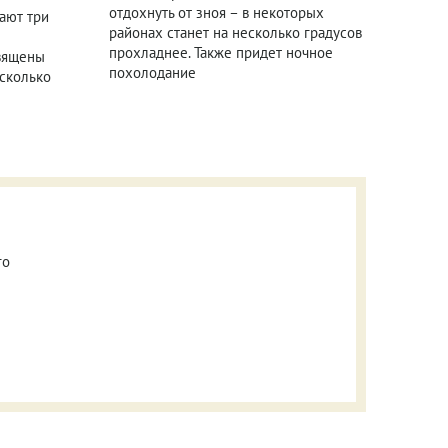
отдохнуть от зноя – в некоторых
ают три
районах станет на несколько градусов
прохладнее. Также придет ночное
священы
похолодание
есколько
го