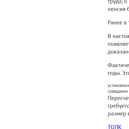
труда, о
пенсия 
Ранее в
В насто
появляе
доказан
Фактиче
годы. Эт
установлен
гражданин 
Пересче
требует
размер 
ТОЛК