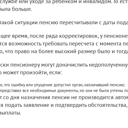
 службе или уходе за ребенком и инвалидом. То ес
была больше.
 такой ситуации пенсию пересчитывали с даты под
ящее время, после ряда корректировок, у пенсион
тся возможность требовать пересчета с момента п
о, что право на более высокий размер было и тогд
ски пенсионеру могут доначислить недополученн
о может произойти, если:
о, что ошибку или упущение допустил орган, назначавший пенсию;
представил все необходимые документы, но они не были учтены п
т со дня назначения пенсии не производится автома
ся подать заявление и подтвердить обстоятельства
выплаты.