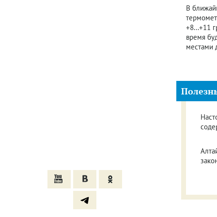
В ближай
термомет
+8...+11 
время буд
местами 
Полезн
Наст
соде
Алта
зако