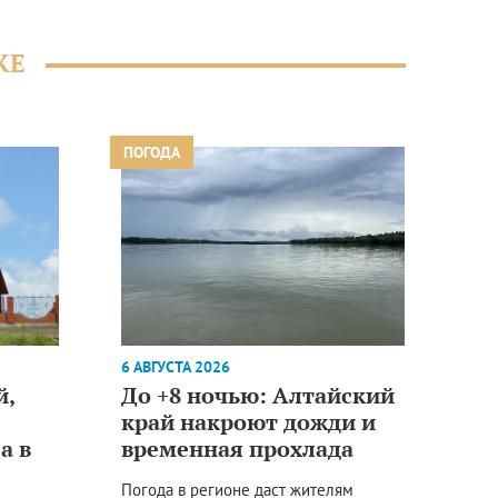
ЖЕ
ПОГОДА
6 АВГУСТА 2026
й,
До +8 ночью: Алтайский
край накроют дожди и
а в
временная прохлада
Погода в регионе даст жителям