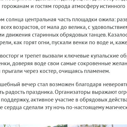
 горожанам и гостям города атмосферу истинного
ом солнца центральная часть площадки ожила: ра
всех возрастов, от мала до велика, с удовольствие
и движения старинных обрядовых танцев. Казалось
ели, как горят огни, пускали венки по воде и, ка
восторг и трепет вызвали ключевые купальские о
енки, доверяя воде свои самые сокровенные желани
 прыгали через костер, очищаясь пламенем.
лшебный вечер стал возможен благодаря невероят
ть радость праздника. Организаторы выражают огр
 поддержку, активное участие в обрядовых действ
е сердца сделали эту ночь по-настоящему магичес