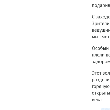
подарив
С заход
Зрители 
ведущим
мы смотр
Особый 
плели в
задором
Этот во
раздели
горячую
открыты
века.