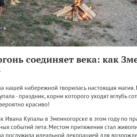
огонь соединяет века: как З
а
на нашей набережной творилась настоящая магия. 
пала - праздник, корни которого уходят вглубь сот
вероятно красиво!
к Ивана Купалы в Змеиногорске в этом году по пр
ных событий лета. Местом притяжения стал живоп
а послужила идеальной декорацией для возрожде